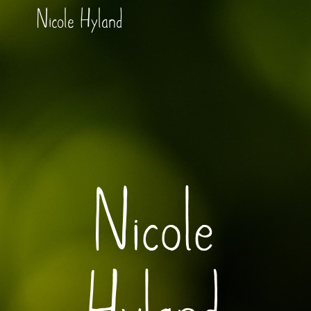
Zum
Nicole Hyland
Inhalt
springen
Nicole
Hyland